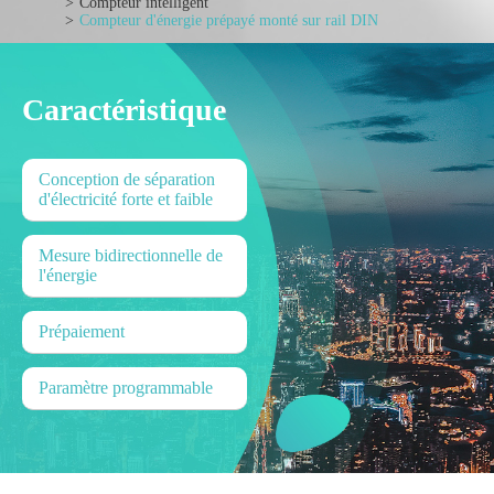
Compteur intelligent
Compteur d'énergie prépayé monté sur rail DIN
Caractéristique
Conception de séparation
d'électricité forte et faible
Mesure bidirectionnelle de
l'énergie
Prépaiement
Paramètre programmable