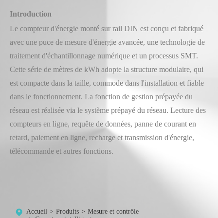
Introduction
Le compteur d'énergie monté sur rail DIN est conçu et fabriqué
avec une puce de mesure d'énergie avancée, une technologie de
traitement d'échantillonnage numérique et un processus SMT.
Cette série de mètres de kWh adopte la structure modulaire, qui
est compacte dans la taille, commode dans l'installation et fiable
dans le fonctionnement. La fonction de gestion prépayée du
réseau est réalisée via le système prépayé du réseau. Lecture des
compteurs en ligne, requête de données, panne de courant en
retard, paiement en ligne, recharge et transmission d'énergie,
télécommande et autres fonctions.
Accueil
Produits
Mesure et contrôle