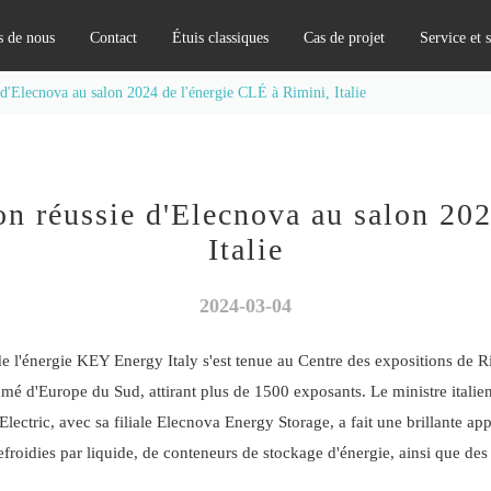
s de nous
Contact
Étuis classiques
Cas de projet
Service et 
Équipement d'amélioration de qualité de puissance
e d'Elecnova au salon 2024 de l'énergie CLÉ à Rimini, Italie
ion réussie d'Elecnova au salon 20
Italie
2024-03-04
de l'énergie KEY Energy Italy s'est tenue au Centre des expositions de R
mmé d'Europe du Sud, attirant plus de 1500 exposants. Le ministre italie
Electric, avec sa filiale Elecnova Energy Storage, a fait une brillante ap
 refroidies par liquide, de conteneurs de stockage d'énergie, ainsi que d