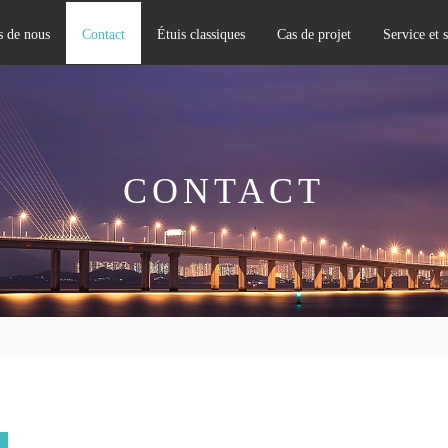
s de nous
Contact
Étuis classiques
Cas de projet
Service et 
Équipement d'amélioration de qualité de puissance
CONTACT