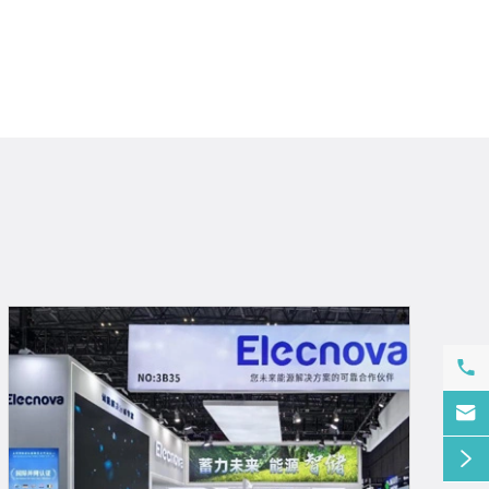


